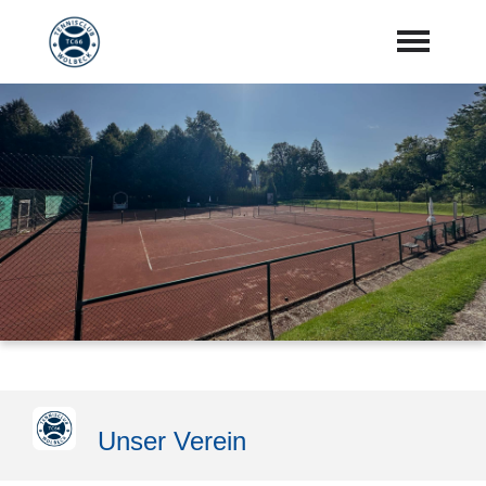
Startseite
Aktuelles
Vorstand
Training
Mannschaften
Sponsoren
"Jetzt Mitglied werden"
Unser Verein
Download Center