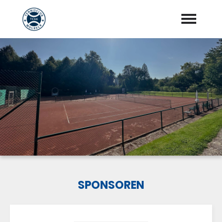
Startseite
Aktuelles
Vorstand
Training
Mannschaften
Sponsoren
SPONSOREN
"Jetzt Mitglied werden"
Download Center