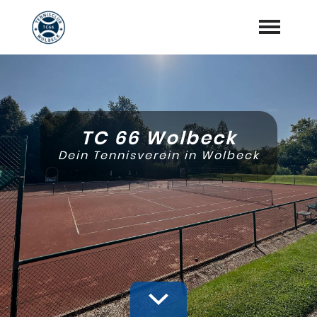
Startseite
Aktuelles
TC 66 Wolbeck
Vorstand
Dein Tennisverein in Wolbeck
Training
Mannschaften
Sponsoren
"Jetzt Mitglied werden"
Download Center