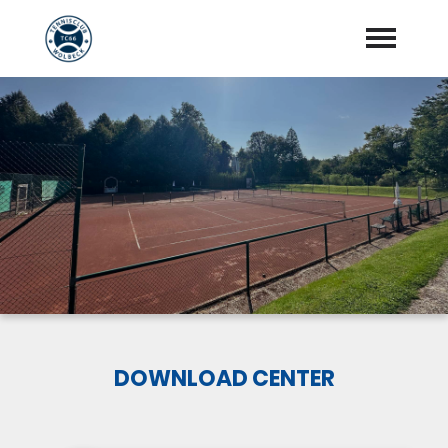
Startseite
Aktuelles
Vorstand
Training
Mannschaften
Sponsoren
DOWNLOAD CENTER
"Jetzt Mitglied werden"
Download Center