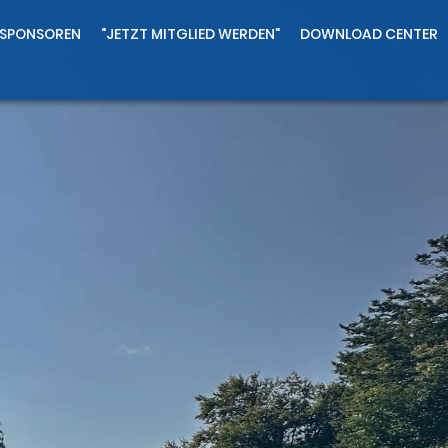
SPONSOREN
"JETZT MITGLIED WERDEN"
DOWNLOAD CENTER