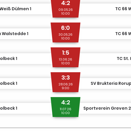
4:2
Weiß Dülmen 1
TC 66 
09.05.26
10:00
6:0
 Walstedde 1
TC 66 
30.05.26
10:00
1:5
olbeck 1
TC St. 
13.06.26
10:00
3:3
olbeck 1
SV Brukteria Rorup 
28.06.26
9:00
4:2
olbeck 1
Sportverein Greven 20
11.07.26
10:00