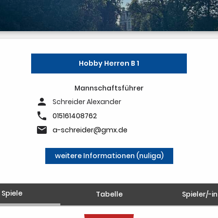
Hobby Herren B 1
Mannschaftsführer
person
Schreider Alexander
phone
015161408762
email
a-schreider@gmx.de
weitere Informationen (nuliga)
Spiele
Tabelle
Spieler/-i