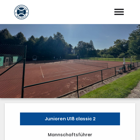
Startseite
Aktuelles
Vorstand
Training
Mannschaften
Sponsoren
"Jetzt Mitglied werden"
Junioren U18 classic 2
Download Center
Mannschaftsführer