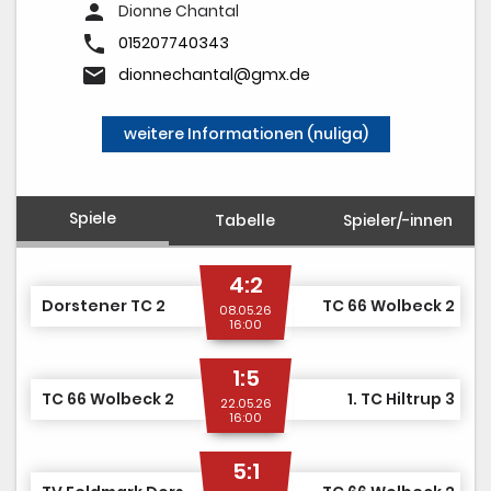
person
Dionne Chantal
phone
015207740343
email
dionnechantal@gmx.de
weitere Informationen (nuliga)
Spiele
Tabelle
Spieler/-innen
4:2
Dorstener TC 2
TC 66 Wolbeck 2
08.05.26
16:00
1:5
TC 66 Wolbeck 2
1. TC Hiltrup 3
22.05.26
16:00
5:1