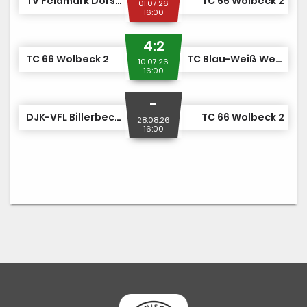
TV Feldmark Dorsten 1
TC 66 Wolbeck 2
01.07.26
16:00
4:2
TC 66 Wolbeck 2
TC Blau-Weiß Werne 1
10.07.26
16:00
-
DJK-VFL Billerbeck 1
TC 66 Wolbeck 2
28.08.26
16:00