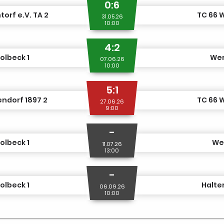
0:6
torf e.V. TA 2
TC 66 
31.05.26
10:00
4:2
olbeck 1
Wer
07.06.26
10:00
5:1
ndorf 1897 2
TC 66 
27.06.26
9:00
-
olbeck 1
Wer
11.07.26
13:00
-
olbeck 1
Halte
06.09.26
10:00