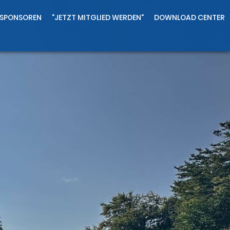
SPONSOREN
"JETZT MITGLIED WERDEN"
DOWNLOAD CENTER