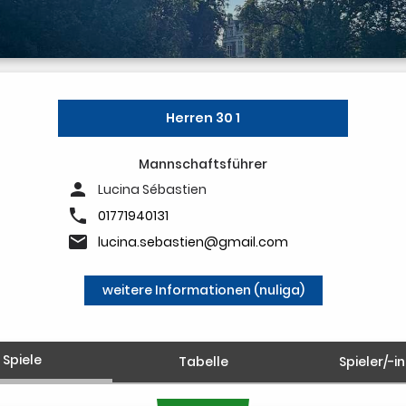
Herren 30 1
Mannschaftsführer
person
Lucina Sébastien
phone
01771940131
email
lucina.sebastien@gmail.com
weitere Informationen (nuliga)
Spiele
Tabelle
Spieler/-i