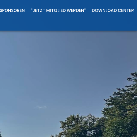
SPONSOREN
"JETZT MITGLIED WERDEN"
DOWNLOAD CENTER