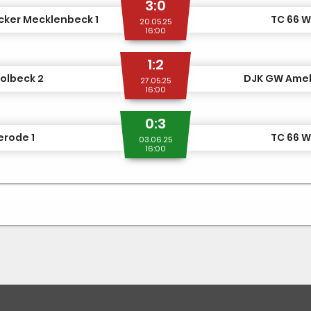
3:0
cker Mecklenbeck 1
TC 66 W
20.05.25
16:00
1:2
olbeck 2
DJK GW Amel
27.05.25
16:00
0:3
erode 1
TC 66 W
03.06.25
16:00