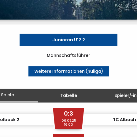
Junioren U12 2
Mannschaftsführer
weitere Informationen (nuliga)
Spiele
Tabelle
Spieler/-i
0:3
olbeck 2
TC Albacht
06.05.25
16:00