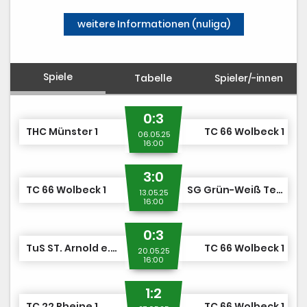
weitere Informationen (nuliga)
Spiele
Tabelle
Spieler/-innen
0:3
THC Münster 1
TC 66 Wolbeck 1
06.05.25
16:00
3:0
TC 66 Wolbeck 1
SG Grün-Weiß Telgte 1
13.05.25
16:00
0:3
TuS ST. Arnold e.V. TA 1
TC 66 Wolbeck 1
20.05.25
16:00
1:2
TC 22 Rheine 1
TC 66 Wolbeck 1