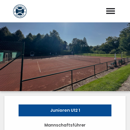
Startseite
Aktuelles
Vorstand
Training
Mannschaften
Sponsoren
"Jetzt Mitglied werden"
Junioren U12 1
Download Center
Mannschaftsführer