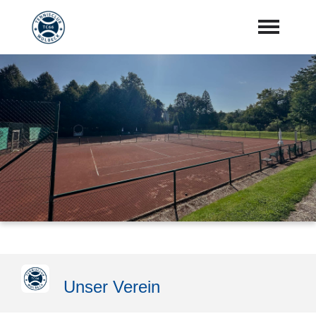
Startseite
Aktuelles
Vorstand
Training
Mannschaften
Sponsoren
"Jetzt Mitglied werden"
Unser Verein
Download Center