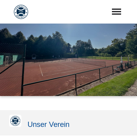
Startseite
Aktuelles
Vorstand
Training
Mannschaften
Sponsoren
"Jetzt Mitglied werden"
Unser Verein
Download Center