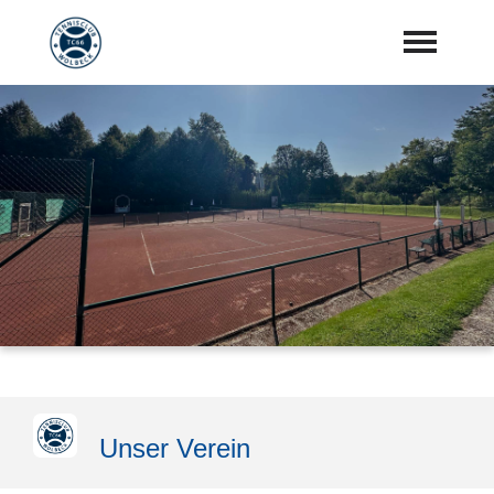
Startseite
Aktuelles
Vorstand
Training
Mannschaften
Sponsoren
"Jetzt Mitglied werden"
Unser Verein
Download Center