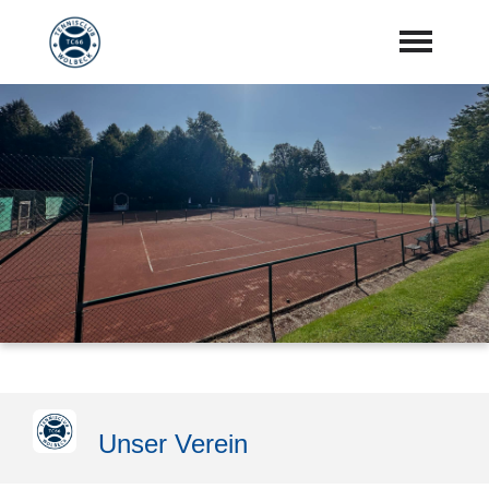
Startseite
Aktuelles
Vorstand
Training
Mannschaften
Sponsoren
"Jetzt Mitglied werden"
Unser Verein
Download Center