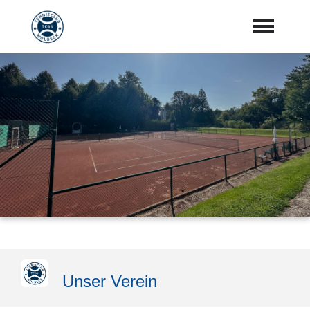
Startseite
Aktuelles
Vorstand
Training
Mannschaften
Sponsoren
"Jetzt Mitglied werden"
Unser Verein
Download Center