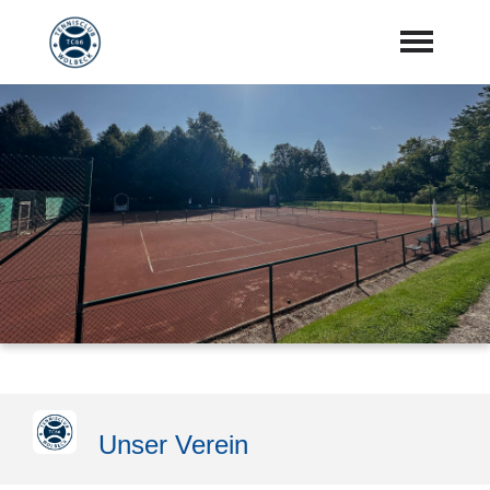
Startseite
Aktuelles
Vorstand
Training
Mannschaften
Sponsoren
"Jetzt Mitglied werden"
Unser Verein
Download Center