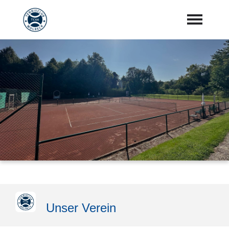
Startseite
Aktuelles
Vorstand
Training
Mannschaften
Sponsoren
"Jetzt Mitglied werden"
Unser Verein
Download Center