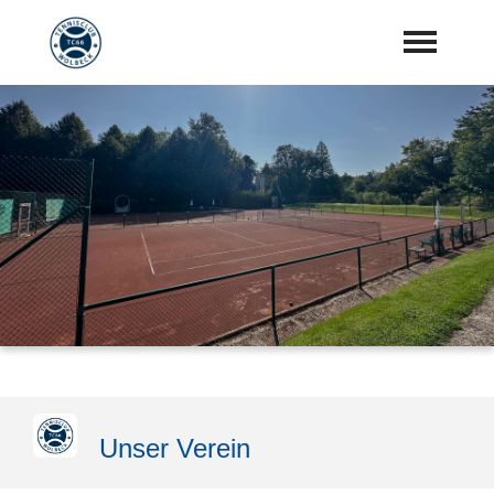
Startseite
Aktuelles
Vorstand
Training
Mannschaften
Sponsoren
"Jetzt Mitglied werden"
Unser Verein
Download Center