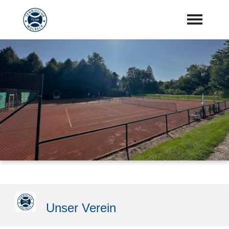
Startseite
Aktuelles
Vorstand
Training
Mannschaften
Sponsoren
"Jetzt Mitglied werden"
Unser Verein
Download Center