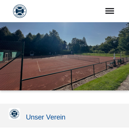
Startseite
Aktuelles
Vorstand
Training
Mannschaften
Sponsoren
"Jetzt Mitglied werden"
Unser Verein
Download Center