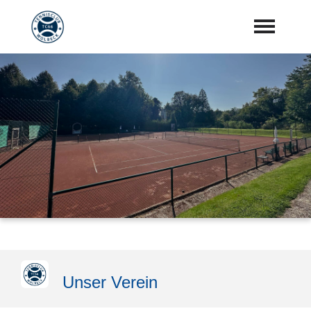
Startseite
Aktuelles
Vorstand
Training
Mannschaften
Sponsoren
"Jetzt Mitglied werden"
Unser Verein
Download Center