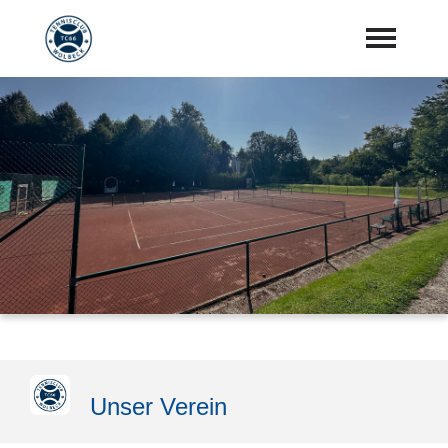
Startseite
Aktuelles
Vorstand
Training
Mannschaften
Sponsoren
"Jetzt Mitglied werden"
Unser Verein
Download Center