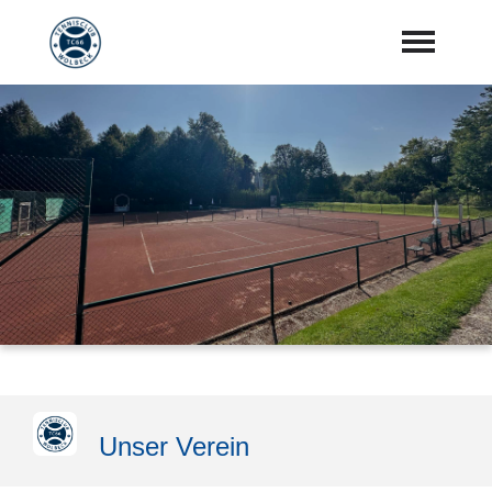
Startseite
Aktuelles
Vorstand
Training
Mannschaften
Sponsoren
"Jetzt Mitglied werden"
Unser Verein
Download Center