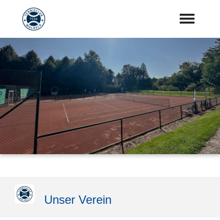
Startseite
Aktuelles
Vorstand
Training
Mannschaften
Sponsoren
"Jetzt Mitglied werden"
Unser Verein
Download Center