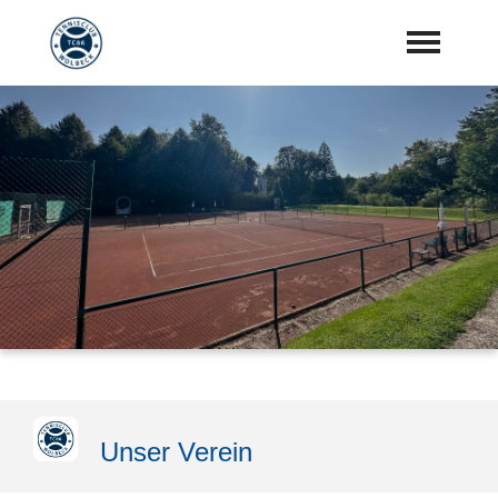
Startseite
Aktuelles
Vorstand
Training
Mannschaften
Sponsoren
"Jetzt Mitglied werden"
Unser Verein
Download Center