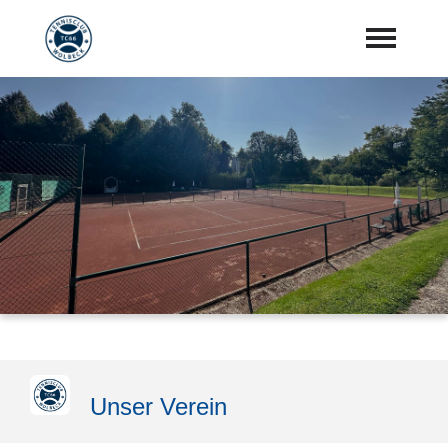
Startseite
Aktuelles
Vorstand
Training
Mannschaften
Sponsoren
"Jetzt Mitglied werden"
Unser Verein
Download Center